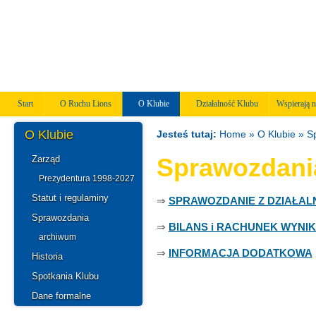
Start
O Ruchu Lions
O Klubie
Działalność Klubu
Wspierają n
O Klubie
Jesteś tutaj:
Home
» O Klubie »
S
Sprawozdania
Zarząd
Prezydentura 1998-2027
Statut i regulaminy
⇒
SPRAWOZDANIE Z DZIAŁAL
Sprawozdania
⇒
BILANS i RACHUNEK WYNI
archiwum
⇒
INFORMACJA DODATKOWA
Historia
Spotkania Klubu
Dane formalne